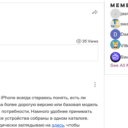
Mem
jas
jasmin
swa
Dae
35 Views
Vit
Sw
See All
iPhone всегда стараюсь понять, есть ли 
а более дорогую версию или базовая модель 
 потребности. Намного удобнее принимать 
се устройства собраны в одном каталоге. 
дически заглядываю на 
здесь
, чтобы 