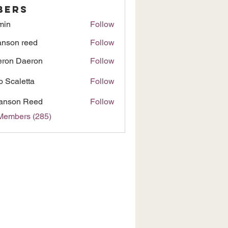
bers
min
Follow
nson reed
Follow
ron Daeron
Follow
to Scaletta
Follow
anson Reed
Follow
 Members (285)