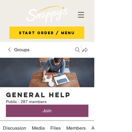
Start Order / Menu
Groups
General Help
Public
·
287 members
Join
Discussion
Media
Files
Members
About