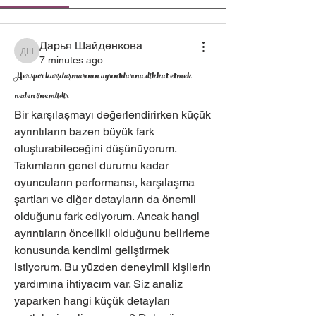
Дарья Шайденкова
Дарья Шайденкова
7 minutes ago
Her spor karşılaşmasının ayrıntılarına dikkat etmek
neden önemlidir
Bir karşılaşmayı değerlendirirken küçük 
ayrıntıların bazen büyük fark 
oluşturabileceğini düşünüyorum. 
Takımların genel durumu kadar 
oyuncuların performansı, karşılaşma 
şartları ve diğer detayların da önemli 
olduğunu fark ediyorum. Ancak hangi 
ayrıntıların öncelikli olduğunu belirleme 
konusunda kendimi geliştirmek 
istiyorum. Bu yüzden deneyimli kişilerin 
yardımına ihtiyacım var. Siz analiz 
yaparken hangi küçük detayları 