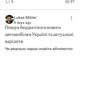
3
27
Lukas Müller
9 days ago
Пошук бюджетного нового
автомобіля в Україні та актуальні
варіанти
About
Have a question? Find the answers
Чи реально зараз знайти абсолютно 
you need here!
нове авто в салоні, якщо бюджет 
обмежений приблизно чотирма 
сотнями тисяч гривень? Цікавлять 
Members
практичні спостереження щодо 
jasmin
Follow
наявності таких машин та їхніх 
jasmin
реальних комплектацій. Можливо, 
swanson reed
Follow
хтось детально аналізував цей 
Daeron Daeron
Follow
сегмент ринку останнім часом і може 
поділитися раціональними 
Vitto Scaletta
Follow
висновками?