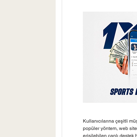
Kullanıcılarına çeşitli mü
popüler yöntem, web site
erişilebilen canlı destek h