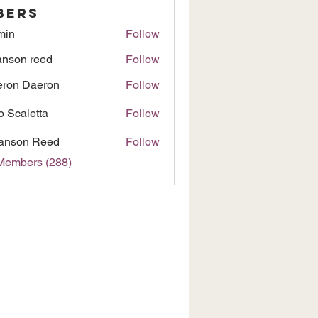
bers
min
Follow
nson reed
Follow
ron Daeron
Follow
to Scaletta
Follow
anson Reed
Follow
 Members (288)