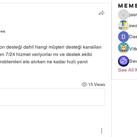
Mem
jas
jasmin
swa
resi
Dae
on desteği dahil hangi müşteri desteği kanalları 
Vit
en 7/24 hizmet veriyorlar mı ve destek ekibi 
Sw
blemleri ele alırken ne kadar hızlı yanıt 
See All
15 Views