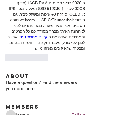
ב-2026 כדאי מינימום 16GB RAM (עדיף 
32GB לעתיד), SSD 512GB ומעלה, מסך IPS 
או OLED, סוללה 8+ שעות ומשקל סביר. גם 
חיבורי USB-C/Thunderbolt ו-webcam טובה 
חשובים. אני תמיד משווה כמה אתרים לפני – 
לאחרונה ראיתי מבחר מסודר עם כל הפרטים 
והמחירים העדכניים ב-
קניית מחשב נייד
. אפשר 
לסנן לפי גודל, מעבד ותקציב – חוסך הרבה זמן 
ומבטיח שלא קונים משהו מיושן.
Thích
Phản hồi
About
Have a question? Find the answers
you need here!
Members
jasmin
Follow
jasmin
swanson reed
Follow